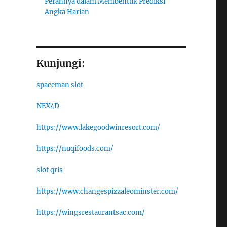
Perannya dalam Membentuk Prediksi
Angka Harian
Kunjungi:
spaceman slot
NEX4D
https://www.lakegoodwinresort.com/
https://nuqifoods.com/
slot qris
https://www.changespizzaleominster.com/
https://wingsrestaurantsac.com/