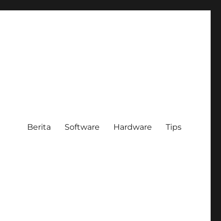
Berita
Software
Hardware
Tips