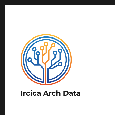
Ircica Arch Data