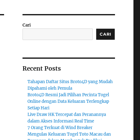
Cari
CARI
Recent Posts
Tahapan Daftar Situs Broto4D yang Mudah
Dipahami oleh Pemula
Broto4D Resmi Jadi Pilihan Pecinta Togel
Online dengan Data Keluaran Terlengkap
Setiap Hari
Live Draw HK Tercepat dan Peranannya
dalam Akses Informasi Real Time
7 Orang Terkuat di Wind Breaker
Mengulas Keluaran Togel Toto Macau dan