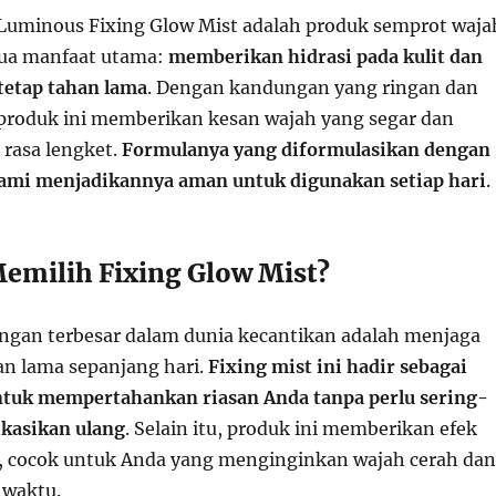
minous Fixing Glow Mist adalah produk semprot waja
dua manfaat utama:
memberikan hidrasi pada kulit dan
tetap tahan lama
. Dengan kandungan yang ringan dan
produk ini memberikan kesan wajah yang segar dan
 rasa lengket.
Formulanya yang diformulasikan dengan
ami menjadikannya aman untuk digunakan setiap hari
.
milih Fixing Glow Mist?
angan terbesar dalam dunia kecantikan adalah menjaga
an lama sepanjang hari.
Fixing mist ini hadir sebagai
untuk mempertahankan riasan Anda tanpa perlu sering-
kasikan ulang
. Selain itu, produk ini memberikan efek
, cocok untuk Anda yang menginginkan wajah cerah dan
 waktu.