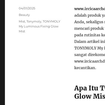
Posted
04/01/2025
www.ircicaarch
on
Categories
Beauty
adalah produk y
Tags
Mist
,
Tonymoly
,
TONYMOLY
Anda, sekaligus 
My Luminous Fixing Glow
mencari produk
Mist
pada rutinitas k
Dalam artikel i
TONYMOLY My Lu
sangat direkomen
www.ircicaarchd
kecantikan.
Apa Itu
Glow Mis