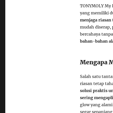
TONYMOLY My Lu
yang memiliki 
menjaga riasan 
mudah diserap, 
bercahaya tanpa
bahan-bahan al
Mengapa Me
Salah satu tant
riasan tetap tah
solusi praktis 
sering mengapli
glow yang alami
segar sepanjang