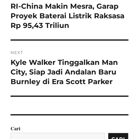
pos
RI-China Makin Mesra, Garap
Previous
post:
Proyek Baterai Listrik Raksasa
Rp 95,43 Triliun
NEXT
Kyle Walker Tinggalkan Man
Next
post:
City, Siap Jadi Andalan Baru
Burnley di Era Scott Parker
Cari