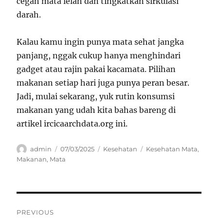
cegah mata lelah dan tingkatkan sirkulasi
darah.
Kalau kamu ingin punya mata sehat jangka
panjang, nggak cukup hanya menghindari
gadget atau rajin pakai kacamata. Pilihan
makanan setiap hari juga punya peran besar.
Jadi, mulai sekarang, yuk rutin konsumsi
makanan yang udah kita bahas bareng di
artikel ircicaarchdata.org ini.
Author
Posted
Categories
Tags
admin
07/03/2025
Kesehatan
Kesehatan Mata
,
on
Makanan
,
Mata
Navigasi
PREVIOUS