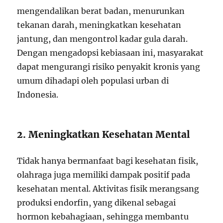
mengendalikan berat badan, menurunkan
tekanan darah, meningkatkan kesehatan
jantung, dan mengontrol kadar gula darah.
Dengan mengadopsi kebiasaan ini, masyarakat
dapat mengurangi risiko penyakit kronis yang
umum dihadapi oleh populasi urban di
Indonesia.
2. Meningkatkan Kesehatan Mental
Tidak hanya bermanfaat bagi kesehatan fisik,
olahraga juga memiliki dampak positif pada
kesehatan mental. Aktivitas fisik merangsang
produksi endorfin, yang dikenal sebagai
hormon kebahagiaan, sehingga membantu