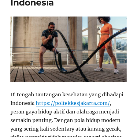
Indonesia
Di tengah tantangan kesehatan yang dihadapi
Indonesia
https://poltekkesjakarta.com/
,
peran gaya hidup aktif dan olahraga menjadi
semakin penting. Dengan pola hidup modern
yang sering kali sedentary atau kurang gerak,