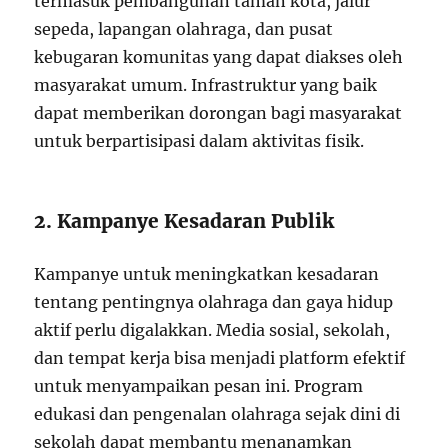
termasuk pembangunan taman kota, jalur
sepeda, lapangan olahraga, dan pusat
kebugaran komunitas yang dapat diakses oleh
masyarakat umum. Infrastruktur yang baik
dapat memberikan dorongan bagi masyarakat
untuk berpartisipasi dalam aktivitas fisik.
2. Kampanye Kesadaran Publik
Kampanye untuk meningkatkan kesadaran
tentang pentingnya olahraga dan gaya hidup
aktif perlu digalakkan. Media sosial, sekolah,
dan tempat kerja bisa menjadi platform efektif
untuk menyampaikan pesan ini. Program
edukasi dan pengenalan olahraga sejak dini di
sekolah dapat membantu menanamkan