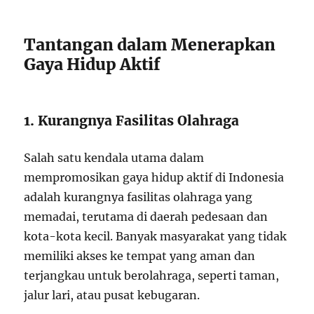
Tantangan dalam Menerapkan
Gaya Hidup Aktif
1. Kurangnya Fasilitas Olahraga
Salah satu kendala utama dalam
mempromosikan gaya hidup aktif di Indonesia
adalah kurangnya fasilitas olahraga yang
memadai, terutama di daerah pedesaan dan
kota-kota kecil. Banyak masyarakat yang tidak
memiliki akses ke tempat yang aman dan
terjangkau untuk berolahraga, seperti taman,
jalur lari, atau pusat kebugaran.