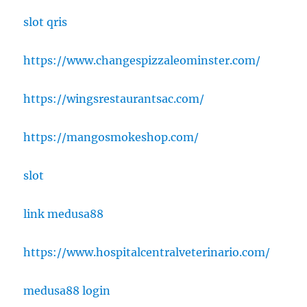
slot qris
https://www.changespizzaleominster.com/
https://wingsrestaurantsac.com/
https://mangosmokeshop.com/
slot
link medusa88
https://www.hospitalcentralveterinario.com/
medusa88 login