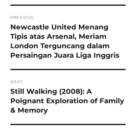
Navigasi
PREVIOUS
pos
Newcastle United Menang
Previous
post:
Tipis atas Arsenal, Meriam
London Terguncang dalam
Persaingan Juara Liga Inggris
NEXT
Still Walking (2008): A
Next
post:
Poignant Exploration of Family
& Memory