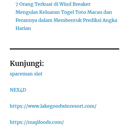
7 Orang Terkuat di Wind Breaker
Mengulas Keluaran Togel Toto Macau dan
Perannya dalam Membentuk Prediksi Angka
Harian
Kunjungi:
spaceman slot
NEX4D
https://www.lakegoodwinresort.com/
https://nuqifoods.com/