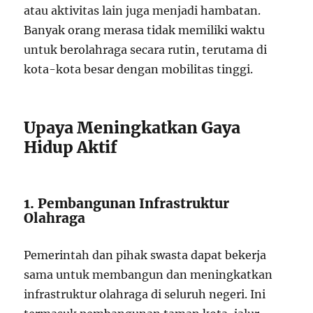
atau aktivitas lain juga menjadi hambatan.
Banyak orang merasa tidak memiliki waktu
untuk berolahraga secara rutin, terutama di
kota-kota besar dengan mobilitas tinggi.
Upaya Meningkatkan Gaya
Hidup Aktif
1. Pembangunan Infrastruktur
Olahraga
Pemerintah dan pihak swasta dapat bekerja
sama untuk membangun dan meningkatkan
infrastruktur olahraga di seluruh negeri. Ini