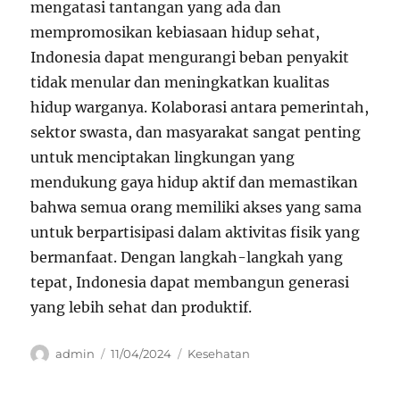
mengatasi tantangan yang ada dan
mempromosikan kebiasaan hidup sehat,
Indonesia dapat mengurangi beban penyakit
tidak menular dan meningkatkan kualitas
hidup warganya. Kolaborasi antara pemerintah,
sektor swasta, dan masyarakat sangat penting
untuk menciptakan lingkungan yang
mendukung gaya hidup aktif dan memastikan
bahwa semua orang memiliki akses yang sama
untuk berpartisipasi dalam aktivitas fisik yang
bermanfaat. Dengan langkah-langkah yang
tepat, Indonesia dapat membangun generasi
yang lebih sehat dan produktif.
Author
Posted
Categories
admin
11/04/2024
Kesehatan
on