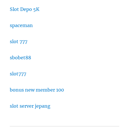
Slot Depo 5K
spaceman
slot 777
sbobet88
slot777
bonus new member 100
slot server jepang