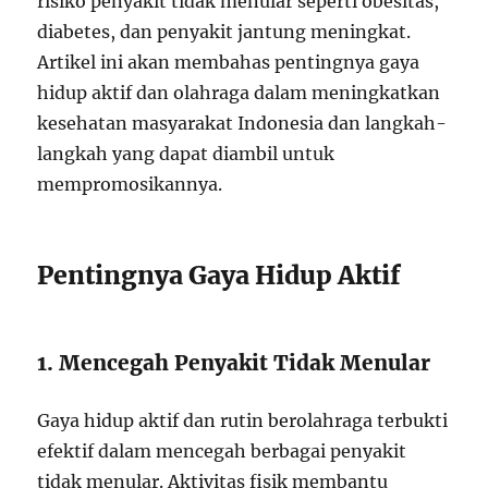
risiko penyakit tidak menular seperti obesitas,
diabetes, dan penyakit jantung meningkat.
Artikel ini akan membahas pentingnya gaya
hidup aktif dan olahraga dalam meningkatkan
kesehatan masyarakat Indonesia dan langkah-
langkah yang dapat diambil untuk
mempromosikannya.
Pentingnya Gaya Hidup Aktif
1. Mencegah Penyakit Tidak Menular
Gaya hidup aktif dan rutin berolahraga terbukti
efektif dalam mencegah berbagai penyakit
tidak menular. Aktivitas fisik membantu