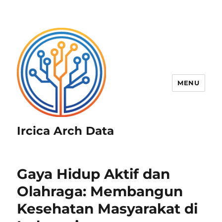
MENU
Ircica Arch Data
Gaya Hidup Aktif dan
Olahraga: Membangun
Kesehatan Masyarakat di