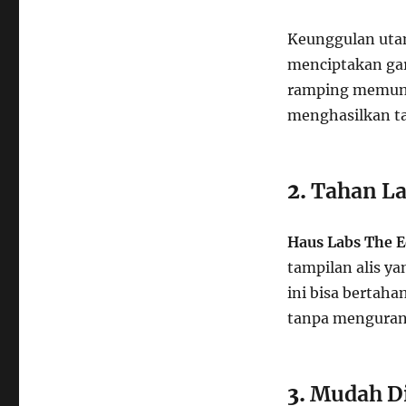
Keunggulan utam
menciptakan gari
ramping memung
menghasilkan tam
2.
Tahan L
Haus Labs The E
tampilan alis ya
ini bisa bertaha
tanpa mengurang
3.
Mudah Di