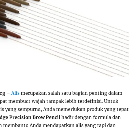
org –
Alis
merupakan salah satu bagian penting dalam
at membuat wajah tampak lebih terdefinisi. Untuk
is yang sempurna, Anda memerlukan produk yang tepat
dge Precision Brow Pencil
hadir dengan formula dan
n membantu Anda mendapatkan alis yang rapi dan