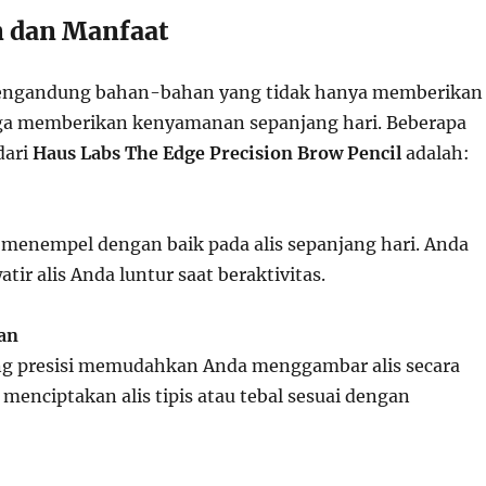
 dan Manfaat
 mengandung bahan-bahan yang tidak hanya memberikan
uga memberikan kenyamanan sepanjang hari. Beberapa
dari
Haus Labs The Edge Precision Brow Pencil
adalah:
p menempel dengan baik pada alis sepanjang hari. Anda
tir alis Anda luntur saat beraktivitas.
an
ng presisi memudahkan Anda menggambar alis secara
a menciptakan alis tipis atau tebal sesuai dengan