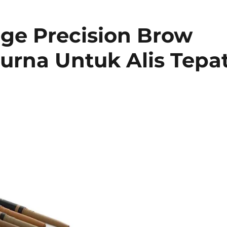
ge Precision Brow
urna Untuk Alis Tepa