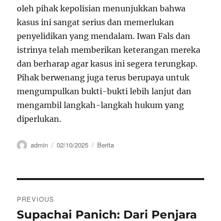
oleh pihak kepolisian menunjukkan bahwa
kasus ini sangat serius dan memerlukan
penyelidikan yang mendalam. Iwan Fals dan
istrinya telah memberikan keterangan mereka
dan berharap agar kasus ini segera terungkap.
Pihak berwenang juga terus berupaya untuk
mengumpulkan bukti-bukti lebih lanjut dan
mengambil langkah-langkah hukum yang
diperlukan.
Author
Posted
Categories
admin
02/10/2025
Berita
on
Navigasi
PREVIOUS
pos
Supachai Panich: Dari Penjara
Previous