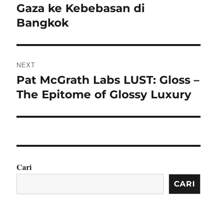
post:
Gaza ke Kebebasan di
Bangkok
NEXT
Pat McGrath Labs LUST: Gloss –
Next
post:
The Epitome of Glossy Luxury
Cari
CARI