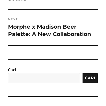
NEXT
Morphe x Madison Beer
Next
post:
Palette: A New Collaboration
Cari
CARI