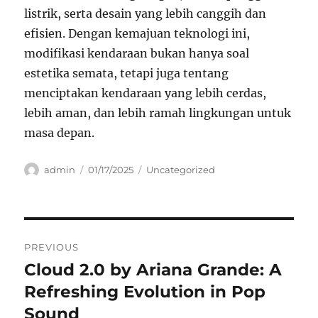
listrik, serta desain yang lebih canggih dan
efisien. Dengan kemajuan teknologi ini,
modifikasi kendaraan bukan hanya soal
estetika semata, tetapi juga tentang
menciptakan kendaraan yang lebih cerdas,
lebih aman, dan lebih ramah lingkungan untuk
masa depan.
Author
Posted
Categories
admin
01/17/2025
Uncategorized
on
Navigasi
PREVIOUS
pos
Cloud 2.0 by Ariana Grande: A
Previous
post:
Refreshing Evolution in Pop
Sound