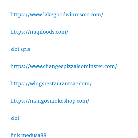
https://www.lakegoodwinresort.com/
https://nuqifoods.com/
slot qris
https://www.changespizzaleominster.com/
https://wingsrestaurantsac.com/
https://mangosmokeshop.com/
slot
link medusa88