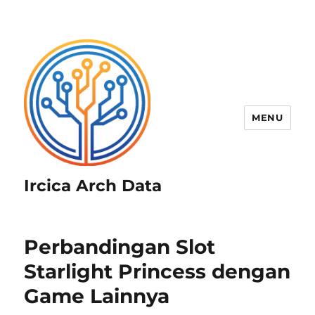
MENU
Ircica Arch Data
Perbandingan Slot
Starlight Princess dengan
Game Lainnya