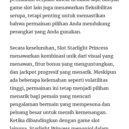
game slot lain juga menawarkan fleksibilitas
serupa, tetapi penting untuk memastikan
bahwa permainan pilihan Anda mendukung
perangkat yang Anda gunakan.
Secara keseluruhan, Slot Starlight Princess
menawarkan kombinasi unik dari visual yang
menawan, fitur bonus yang menguntungkan,
dan jackpot progresif yang menarik. Meskipun
ada beberapa kelemahan seperti volatilitas
tinggi, permainan ini tetap menjadi pilihan
menarik bagi pemain yang mencari
pengalaman bermain yang mempesona dan
peluang besar untuk meraih kemenangan.
Ketika dibandingkan dengan game slot
lainnya, Starlight Princess menonjol dalam