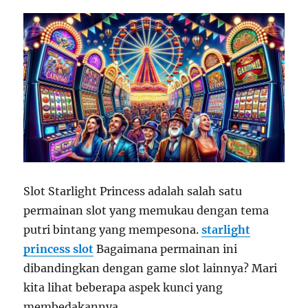
Slot Starlight Princess adalah salah satu
permainan slot yang memukau dengan tema
putri bintang yang mempesona.
starlight
princess slot
Bagaimana permainan ini
dibandingkan dengan game slot lainnya? Mari
kita lihat beberapa aspek kunci yang
membedakannya.