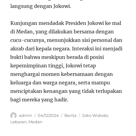
langsung dengan Jokowi.
Kunjungan mendadak Presiden Jokowi ke mal
di Medan, yang dilakukan bersama dengan
cucu-cucunya, menunjukkan sisi personal dan
akrab dari kepala negara. Interaksi ini menjadi
bukti bahwa meskipun berada di posisi
kepemimpinan tinggi, Jokowi tetap
menghargai momen kebersamaan dengan
keluarga dan warga negara, serta mampu
menciptakan kenangan yang tidak terlupakan
bagi mereka yang hadir.
Author
Posted
Categories
Tags
admin
04/12/2024
Berita
Joko Widodo
,
on
Lebaran
,
Medan