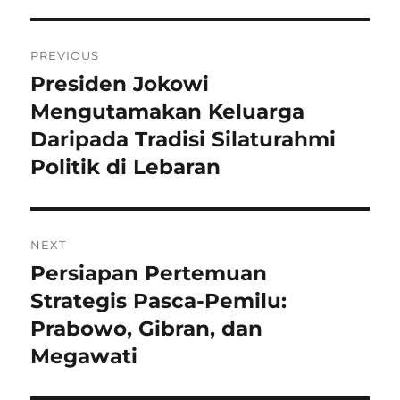
Navigasi
PREVIOUS
pos
Presiden Jokowi
Previous
post:
Mengutamakan Keluarga
Daripada Tradisi Silaturahmi
Politik di Lebaran
NEXT
Persiapan Pertemuan
Next
post:
Strategis Pasca-Pemilu:
Prabowo, Gibran, dan
Megawati