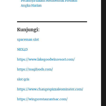
Perannya dalam Membentuk Prediksi
Angka Harian
Kunjungi:
spaceman slot
NEX4D
https://www.lakegoodwinresort.com/
https://nuqifoods.com/
slot qris
https://www.changespizzaleominster.com/
https://wingsrestaurantsac.com/