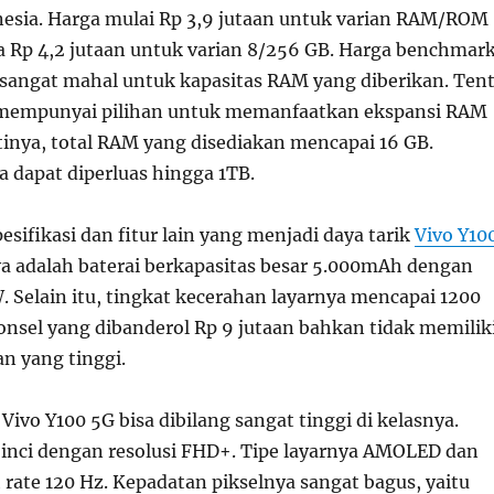
sia. Harga mulai Rp 3,9 jutaan untuk varian RAM/ROM
a Rp 4,2 jutaan untuk varian 8/256 GB. Harga benchmar
ng sangat mahal untuk kapasitas RAM yang diberikan. Ten
 mempunyai pilihan untuk memanfaatkan ekspansi RAM
tinya, total RAM yang disediakan mencapai 16 GB.
dapat diperluas hingga 1TB.
pesifikasi dan fitur lain yang menjadi daya tarik
Vivo Y10
ya adalah baterai berkapasitas besar 5.000mAh dengan
. Selain itu, tingkat kecerahan layarnya mencapai 1200
ponsel yang dibanderol Rp 9 jutaan bahkan tidak memilik
n yang tinggi.
 Vivo Y100 5G bisa dibilang sangat tinggi di kelasnya.
inci dengan resolusi FHD+. Tipe layarnya AMOLED dan
 rate 120 Hz. Kepadatan pikselnya sangat bagus, yaitu