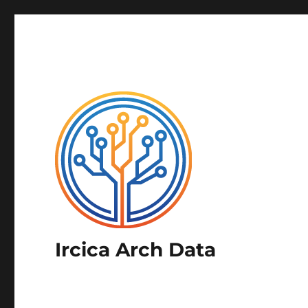
Ircica Arch Data