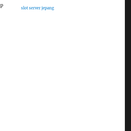
ap
slot server jepang