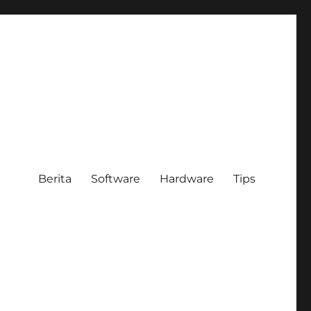
Berita
Software
Hardware
Tips