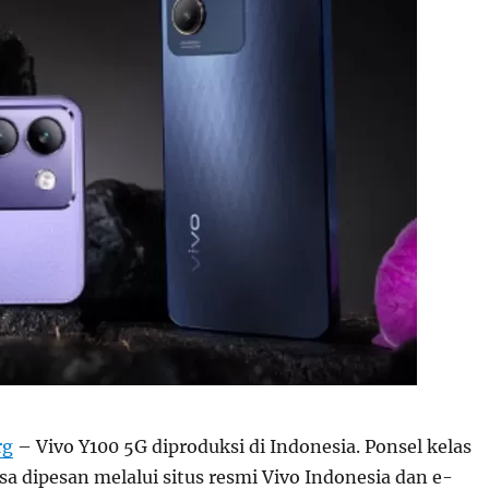
rg
– Vivo Y100 5G diproduksi di Indonesia. Ponsel kelas
a dipesan melalui situs resmi Vivo Indonesia dan e-