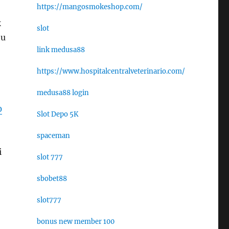
https://mangosmokeshop.com/
k
slot
tu
link medusa88
https://www.hospitalcentralveterinario.com/
medusa88 login
0
Slot Depo 5K
spaceman
i
slot 777
sbobet88
slot777
bonus new member 100