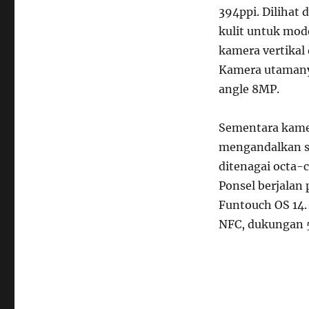
394ppi. Dilihat
kulit untuk mod
kamera vertikal
Kamera utamanya
angle 8MP.
Sementara kamer
mengandalkan se
ditenagai octa-
Ponsel berjalan
Funtouch OS 14.
NFC, dukungan 5G