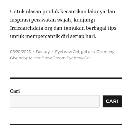
Untuk ulasan produk kecantikan lainnya dan
inspirasi perawatan wajah, kunjungi
Ircicaarchdata.org dan temukan berbagai tips
untuk mempercantik diri setiap hari.
Posted
Categories
Tags
03/20/2025
Beauty
Eyebrow Gel
,
gel alis
,
Givenchy
,
on
Givenchy Mister Brow Groom Eyebrow Gel
Cari
CARI