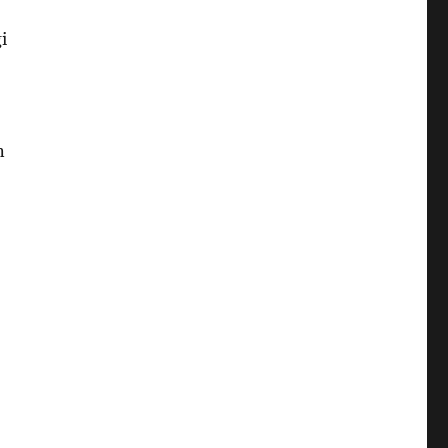
i
n
,