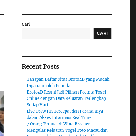
Cari
CARI
Recent Posts
Tahapan Daftar Situs Broto4D yang Mudah
Dipahami oleh Pemula
Broto4D Resmi Jadi Pilihan Pecinta Togel
Online dengan Data Keluaran Terlengkap
Setiap Hari
Live Draw HK Tercepat dan Peranannya
dalam Akses Informasi Real Time
7 Orang Terkuat di Wind Breaker
Mengulas Keluaran Togel Toto Macau dan