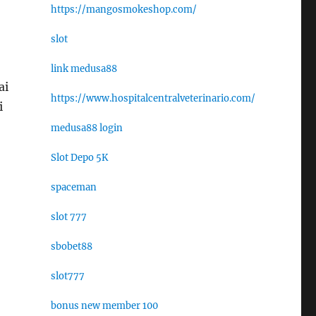
https://mangosmokeshop.com/
slot
link medusa88
ai
https://www.hospitalcentralveterinario.com/
i
medusa88 login
Slot Depo 5K
spaceman
slot 777
sbobet88
slot777
bonus new member 100