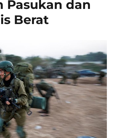
n Pasukan dan
s Berat