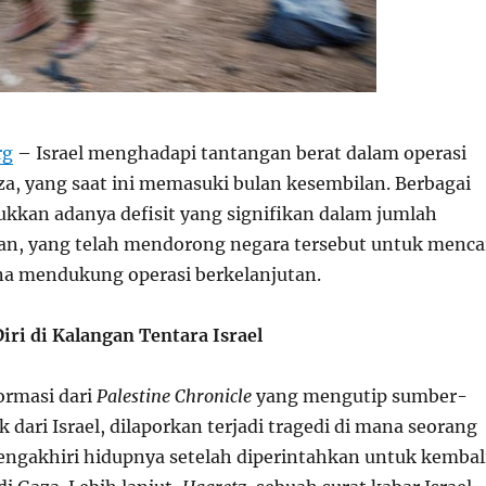
rg
– Israel menghadapi tantangan berat dalam operasi
za, yang saat ini memasuki bulan kesembilan. Berbagai
kkan adanya defisit yang signifikan dalam jumlah
n, yang telah mendorong negara tersebut untuk menca
a mendukung operasi berkelanjutan.
iri di Kalangan Tentara Israel
ormasi dari
Palestine Chronicle
yang mengutip sumber-
dari Israel, dilaporkan terjadi tragedi di mana seorang
mengakhiri hidupnya setelah diperintahkan untuk kembal