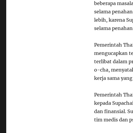
beberapa masala
selama penahan
lebih, karena S
selama penahan
Pemerintah Tha
mengucapkan te
terlibat dalam p
o-cha, menyatak
kerja sama yang 
Pemerintah Tha
kepada Supachai
dan finansial. 
tim medis dan p