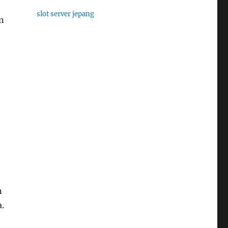
slot server jepang
n
n
.