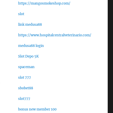
https://mangosmokeshop.com/
slot
link medusa88
https://www.hospitalcentralveterinario.com/
medusa88 login
Slot Depo 5K
spaceman
slot 777
n
sbobet88
slot777
bonus new member 100