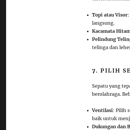
Topi atau Visor
langsung.
Kacamata Hita
Pelindung Telin
telinga dan lehe
7.
PILIH S
Sepatu yang tep
berolahraga. Beb
Ventilasi
: Pilih
baik untuk menja
Dukungan dan B