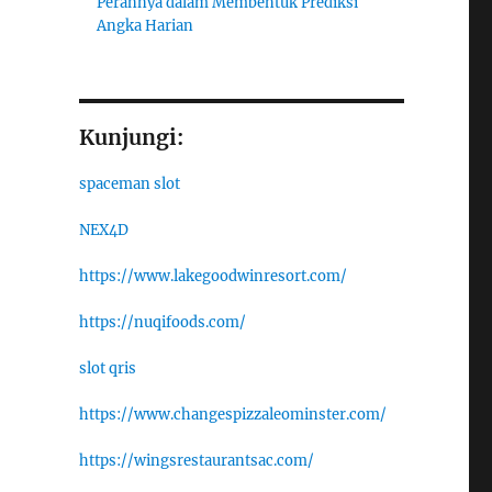
Perannya dalam Membentuk Prediksi
Angka Harian
Kunjungi:
spaceman slot
NEX4D
https://www.lakegoodwinresort.com/
https://nuqifoods.com/
slot qris
https://www.changespizzaleominster.com/
https://wingsrestaurantsac.com/