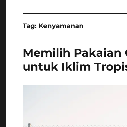
Tag:
Kenyamanan
Memilih Pakaian 
untuk Iklim Tropi