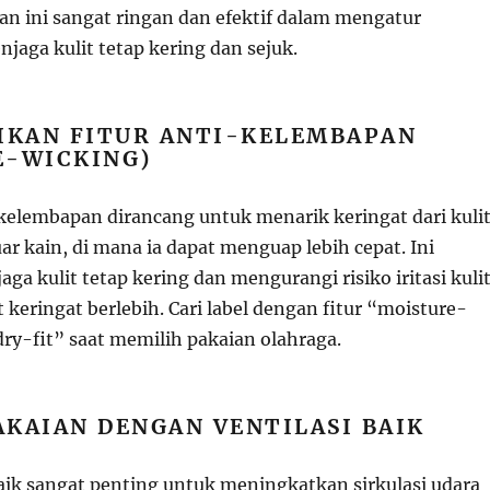
an ini sangat ringan dan efektif dalam mengatur
jaga kulit tetap kering dan sejuk.
IKAN FITUR ANTI-KELEMBAPAN
E-WICKING)
kelembapan dirancang untuk menarik keringat dari kuli
r kain, di mana ia dapat menguap lebih cepat. Ini
 kulit tetap kering dan mengurangi risiko iritasi kuli
 keringat berlebih. Cari label dengan fitur “moisture-
dry-fit” saat memilih pakaian olahraga.
AKAIAN DENGAN VENTILASI BAIK
baik sangat penting untuk meningkatkan sirkulasi udara