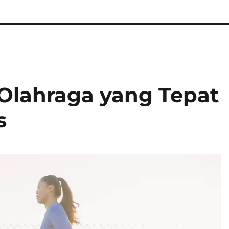
Olahraga yang Tepat
s