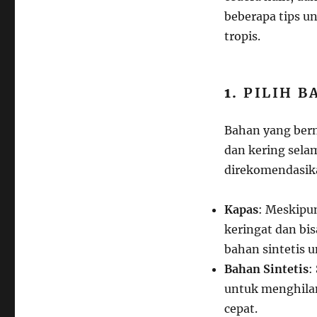
beberapa tips u
tropis.
1.
PILIH B
Bahan yang bern
dan kering selam
direkomendasika
Kapas
: Meskipu
keringat dan bi
bahan sintetis 
Bahan Sintetis
:
untuk menghila
cepat.