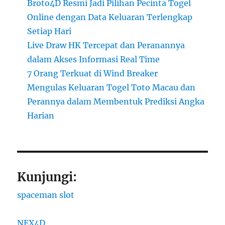
Broto4D Resmi Jadi Pilihan Pecinta Togel
Online dengan Data Keluaran Terlengkap
Setiap Hari
Live Draw HK Tercepat dan Peranannya
dalam Akses Informasi Real Time
7 Orang Terkuat di Wind Breaker
Mengulas Keluaran Togel Toto Macau dan
Perannya dalam Membentuk Prediksi Angka
Harian
Kunjungi:
spaceman slot
NEX4D