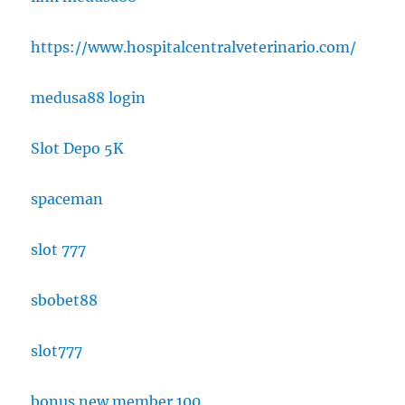
https://www.hospitalcentralveterinario.com/
medusa88 login
Slot Depo 5K
spaceman
slot 777
sbobet88
slot777
bonus new member 100