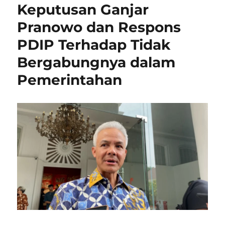
Keputusan Ganjar
Pranowo dan Respons
PDIP Terhadap Tidak
Bergabungnya dalam
Pemerintahan