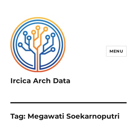
MENU
Ircica Arch Data
Tag:
Megawati Soekarnoputri