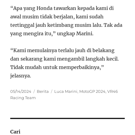
“Apa yang Honda tawarkan kepada kami di
awal musim tidak berjalan, kami sudah
tertinggal jauh ketimbang musim lalu. Tak ada
yang mengira itu,” ungkap Marini.
“Kami memulainya terlalu jauh di belakang
dan sekarang kami mengambil langkah kecil.
Tidak mudah untuk memperbaikinya,”
jelasnya.
Posted
Categories
Tags
05/14/2024
Berita
Luca Marini
,
MotoGP 2024
,
VR46
on
Racing Team
Cari