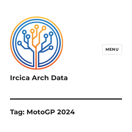
MENU
Ircica Arch Data
Tag:
MotoGP 2024