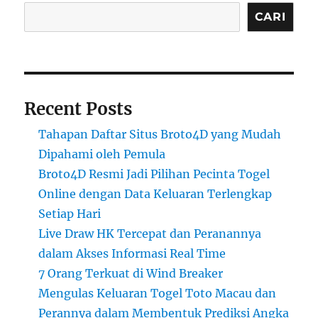
CARI
Recent Posts
Tahapan Daftar Situs Broto4D yang Mudah
Dipahami oleh Pemula
Broto4D Resmi Jadi Pilihan Pecinta Togel
Online dengan Data Keluaran Terlengkap
Setiap Hari
Live Draw HK Tercepat dan Peranannya
dalam Akses Informasi Real Time
7 Orang Terkuat di Wind Breaker
Mengulas Keluaran Togel Toto Macau dan
Perannya dalam Membentuk Prediksi Angka