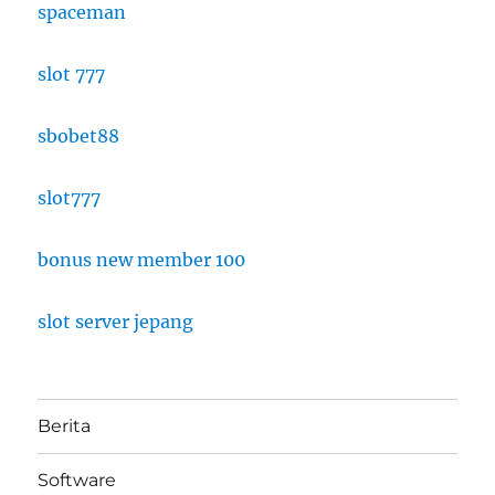
spaceman
slot 777
sbobet88
slot777
bonus new member 100
slot server jepang
Berita
Software