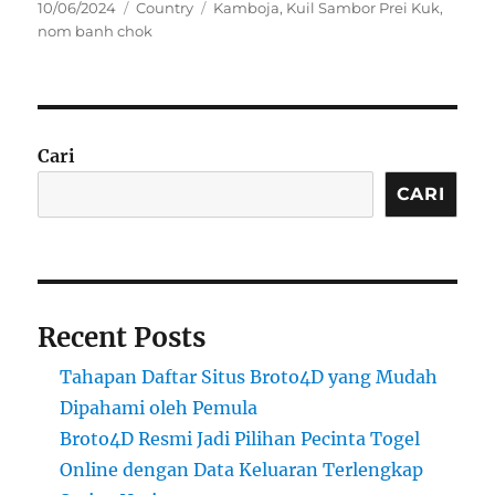
Posted
Categories
Tags
10/06/2024
Country
Kamboja
,
Kuil Sambor Prei Kuk
,
on
nom banh chok
Cari
CARI
Recent Posts
Tahapan Daftar Situs Broto4D yang Mudah
Dipahami oleh Pemula
Broto4D Resmi Jadi Pilihan Pecinta Togel
Online dengan Data Keluaran Terlengkap