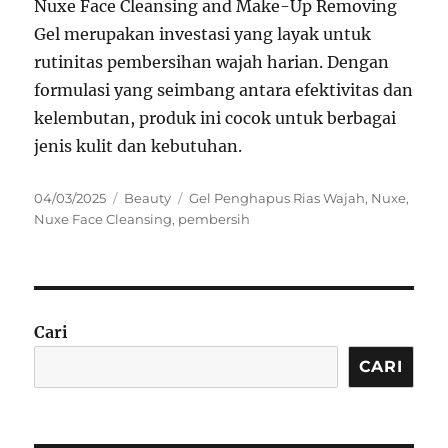
Nuxe Face Cleansing and Make-Up Removing
Gel merupakan investasi yang layak untuk
rutinitas pembersihan wajah harian. Dengan
formulasi yang seimbang antara efektivitas dan
kelembutan, produk ini cocok untuk berbagai
jenis kulit dan kebutuhan.
Posted
Categories
Tags
04/03/2025
Beauty
Gel Penghapus Rias Wajah
,
Nuxe
,
on
Nuxe Face Cleansing
,
pembersih
Cari
CARI