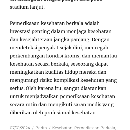
stadium lanjut.
Pemeriksaan kesehatan berkala adalah
investasi penting dalam menjaga kesehatan
dan kesejahteraan jangka panjang. Dengan
mendeteksi penyakit sejak dini, mencegah
perkembangan kondisi kronis, dan memantau
kesehatan secara berkala, seseorang dapat
meningkatkan kualitas hidup mereka dan
mengurangi risiko komplikasi kesehatan yang
serius. Oleh karena itu, sangat disarankan
untuk menjadwalkan pemeriksaan kesehatan
secara rutin dan mengikuti saran medis yang
diberikan oleh profesional kesehatan.
Posted
Categories
Tags
07/01/2024
Berita
Kesehatan
,
Pemeriksaan Berkala
,