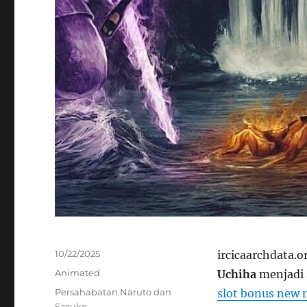
Posted
10/22/2025
ircicaarchdata.
on
Categories
Animated
Uchiha
menjadi s
Tags
Persahabatan Naruto dan
slot bonus new
Sasuke