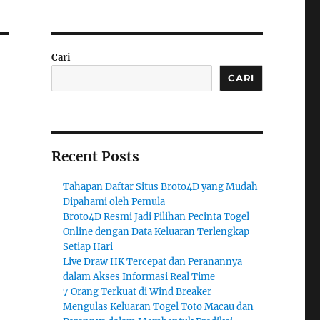
Cari
CARI
Recent Posts
Tahapan Daftar Situs Broto4D yang Mudah
Dipahami oleh Pemula
Broto4D Resmi Jadi Pilihan Pecinta Togel
Online dengan Data Keluaran Terlengkap
Setiap Hari
Live Draw HK Tercepat dan Peranannya
dalam Akses Informasi Real Time
7 Orang Terkuat di Wind Breaker
Mengulas Keluaran Togel Toto Macau dan