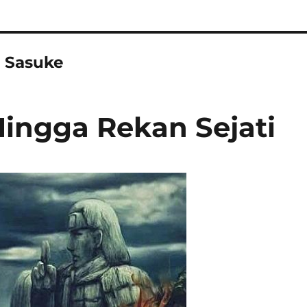
 Sasuke
Hingga Rekan Sejati