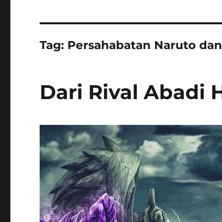
Tag:
Persahabatan Naruto dan
Dari Rival Abadi 