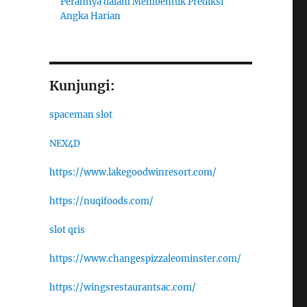
Perannya dalam Membentuk Prediksi
Angka Harian
Kunjungi:
spaceman slot
NEX4D
https://www.lakegoodwinresort.com/
https://nuqifoods.com/
slot qris
https://www.changespizzaleominster.com/
https://wingsrestaurantsac.com/