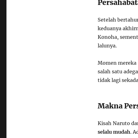
Persahabat
Setelah bertah
keduanya akhir
Konoha, sement
lalunya.
Momen mereka s
salah satu adeg
tidak lagi sekad
Makna Pers
Kisah Naruto d
selalu mudah
. 