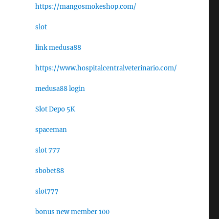
https://mangosmokeshop.com/
slot
link medusa88
https://www.hospitalcentralveterinario.com/
medusa88 login
Slot Depo 5K
spaceman
slot 777
sbobet88
slot777
bonus new member 100