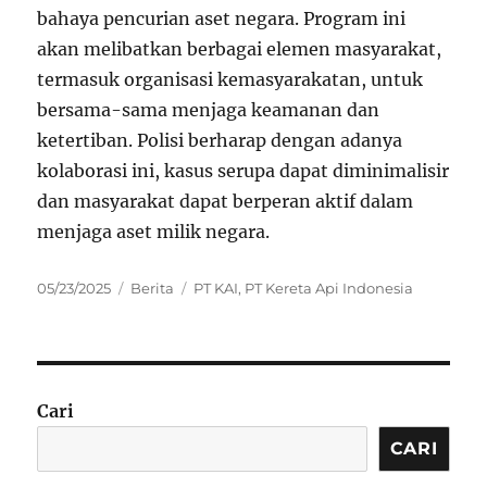
bahaya pencurian aset negara. Program ini
akan melibatkan berbagai elemen masyarakat,
termasuk organisasi kemasyarakatan, untuk
bersama-sama menjaga keamanan dan
ketertiban. Polisi berharap dengan adanya
kolaborasi ini, kasus serupa dapat diminimalisir
dan masyarakat dapat berperan aktif dalam
menjaga aset milik negara.
Posted
Categories
Tags
05/23/2025
Berita
PT KAI
,
PT Kereta Api Indonesia
on
Cari
CARI