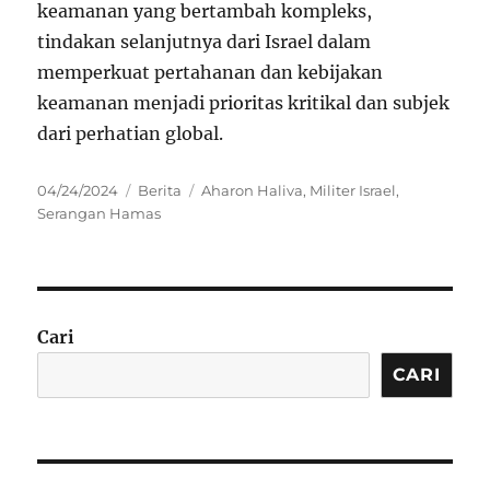
keamanan yang bertambah kompleks,
tindakan selanjutnya dari Israel dalam
memperkuat pertahanan dan kebijakan
keamanan menjadi prioritas kritikal dan subjek
dari perhatian global.
Posted
Categories
Tags
04/24/2024
Berita
Aharon Haliva
,
Militer Israel
,
on
Serangan Hamas
Cari
CARI