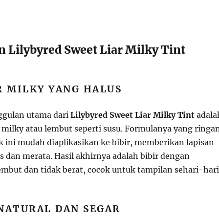
 Lilybyred Sweet Liar Milky Tint
 MILKY YANG HALUS
ggulan utama dari
Lilybyred Sweet Liar Milky Tint
adala
 milky atau lembut seperti susu. Formulanya yang ringa
ini mudah diaplikasikan ke bibir, memberikan lapisan
s dan merata. Hasil akhirnya adalah bibir dengan
embut dan tidak berat, cocok untuk tampilan sehari-hari
NATURAL DAN SEGAR