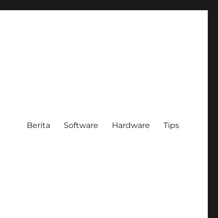
Berita
Software
Hardware
Tips