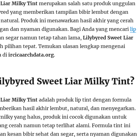
 Liar Milky Tint
merupakan salah satu produk unggulan
byred yang memberikan tampilan bibir lembut dengan
natural. Produk ini menawarkan hasil akhir yang cerah
ngan dan nyaman digunakan. Bagi Anda yang mencari
lip
n segar namun tetap tahan lama,
Lilybyred Sweet Liar
h pilihan tepat. Temukan ulasan lengkap mengenai
a di
ircicaarchdata.org
.
ilybyred Sweet Liar Milky Tint?
 Liar Milky Tint
adalah produk lip tint dengan formula
berikan hasil akhir lembut, natural, dan menyegarkan.
milky yang halus, produk ini cocok digunakan untuk
ang cerah namun tetap terlihat alami. Formula tint ini
n kesan bibir sehat dan segar, serta nyaman digunakan