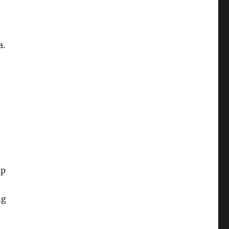
a.
ap
ng