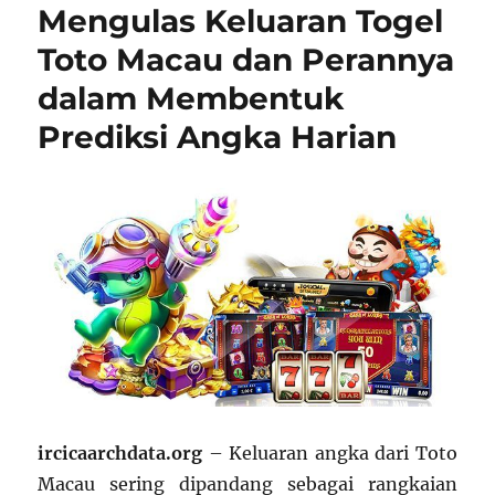
Mengulas Keluaran Togel
Toto Macau dan Perannya
dalam Membentuk
Prediksi Angka Harian
ircicaarchdata.org
– Keluaran angka dari Toto
Macau sering dipandang sebagai rangkaian