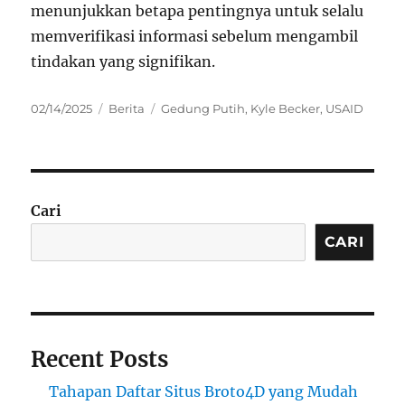
menunjukkan betapa pentingnya untuk selalu
memverifikasi informasi sebelum mengambil
tindakan yang signifikan.
Posted
Categories
Tags
02/14/2025
Berita
Gedung Putih
,
Kyle Becker
,
USAID
on
Cari
CARI
Recent Posts
Tahapan Daftar Situs Broto4D yang Mudah