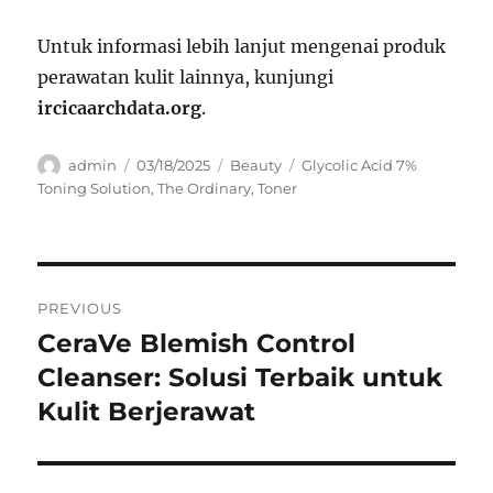
Untuk informasi lebih lanjut mengenai produk
perawatan kulit lainnya, kunjungi
ircicaarchdata.org
.
Author
Posted
Categories
Tags
admin
03/18/2025
Beauty
Glycolic Acid 7%
on
Toning Solution
,
The Ordinary
,
Toner
Navigasi
PREVIOUS
pos
CeraVe Blemish Control
Previous
post:
Cleanser: Solusi Terbaik untuk
Kulit Berjerawat