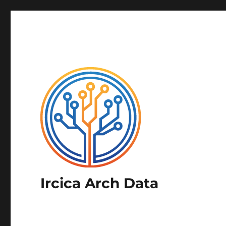
Ircica Arch Data