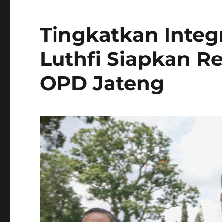
Tingkatkan Integ
Luthfi Siapkan R
OPD Jateng