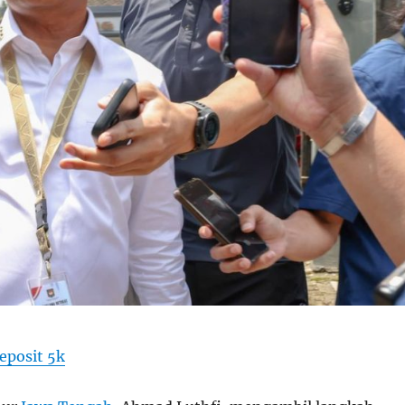
deposit 5k