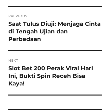
Navigasi
PREVIOUS
pos
Saat Tulus Diuji: Menjaga Cinta
Previous
post:
di Tengah Ujian dan
Perbedaan
NEXT
Slot Bet 200 Perak Viral Hari
Next
post:
Ini, Bukti Spin Receh Bisa
Kaya!