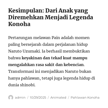
Kesimpulan: Dari Anak yang
Diremehkan Menjadi Legenda
Konoha
Pertarungan melawan Pain adalah momen
paling bersejarah dalam perjalanan hidup
Naruto Uzumaki. Ia berhasil membuktikan
bahwa
keyakinan dan tekad kuat mampu
mengalahkan rasa sakit dan kebencian
.
Transformasi ini menjadikan Naruto bukan
hanya pahlawan, tetapi juga legenda hidup di
dunia shinobi.
Author
Posted
Categories
Tags
admin
10/29/2025
Animated
Pahlawan Konoha
on