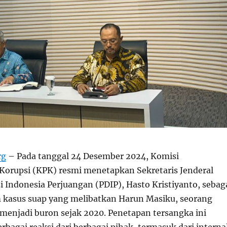
rg
– Pada tanggal 24 Desember 2024, Komisi
orupsi (KPK) resmi menetapkan Sekretaris Jenderal
i Indonesia Perjuangan (PDIP), Hasto Kristiyanto, sebag
 kasus suap yang melibatkan Harun Masiku, seorang
 menjadi buron sejak 2020. Penetapan tersangka ini