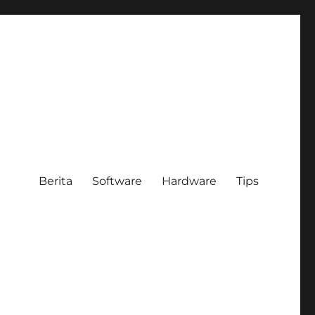
Berita
Software
Hardware
Tips