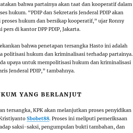
atakan bahwa partainya akan taat dan kooperatif dalam
es hukum. “PDIP dan Sekretaris Jenderal PDIP akan
 proses hukum dan bersikap kooperatif,” ujar Ronny
 pers di kantor DPP PDIP, Jakarta.
ekankan bahwa penetapan tersangka Hasto ini adalah
a politisasi hukum dan kriminalisasi terhadap partainya.
da upaya untuk mempolitisasi hukum dan kriminalisasi
aris Jenderal PDIP,” tambahnya.
UKUM YANG BERLANJUT
an tersangka, KPK akan melanjutkan proses penyidikan
Kristiyanto
Sbobet88
. Proses ini meliputi pemeriksaan
rhadap saksi-saksi, pengumpulan bukti tambahan, dan