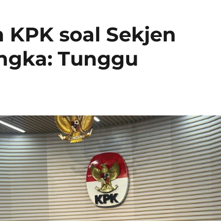
 KPK soal Sekjen
angka: Tunggu