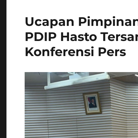
Ucapan Pimpinan
PDIP Hasto Ters
Konferensi Pers