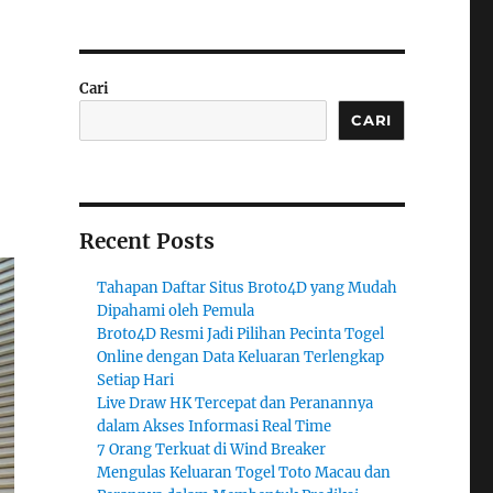
Cari
CARI
Recent Posts
Tahapan Daftar Situs Broto4D yang Mudah
Dipahami oleh Pemula
Broto4D Resmi Jadi Pilihan Pecinta Togel
Online dengan Data Keluaran Terlengkap
Setiap Hari
Live Draw HK Tercepat dan Peranannya
dalam Akses Informasi Real Time
7 Orang Terkuat di Wind Breaker
Mengulas Keluaran Togel Toto Macau dan