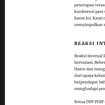
penetapan tersa
konferensi pers
kasus ini. Kami
menyimpulkan se
REAKSI IN
Reaksi internal
bervariasi. Beb
Hasto dan menga
dari upaya krimi
berpendapat bah
menghadapi pro
Ketua DPP PDIP