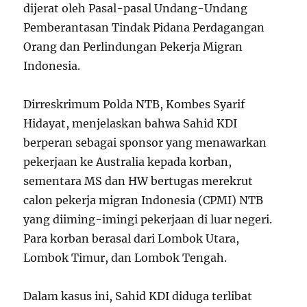
dijerat oleh Pasal-pasal Undang-Undang
Pemberantasan Tindak Pidana Perdagangan
Orang dan Perlindungan Pekerja Migran
Indonesia.
Dirreskrimum Polda NTB, Kombes Syarif
Hidayat, menjelaskan bahwa Sahid KDI
berperan sebagai sponsor yang menawarkan
pekerjaan ke Australia kepada korban,
sementara MS dan HW bertugas merekrut
calon pekerja migran Indonesia (CPMI) NTB
yang diiming-imingi pekerjaan di luar negeri.
Para korban berasal dari Lombok Utara,
Lombok Timur, dan Lombok Tengah.
Dalam kasus ini, Sahid KDI diduga terlibat