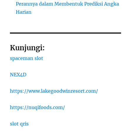
Perannya dalam Membentuk Prediksi Angka
Harian
Kunjungi:
spaceman slot
NEX4D
https://www.lakegoodwinresort.com/
https://nuqifoods.com/
slot qris