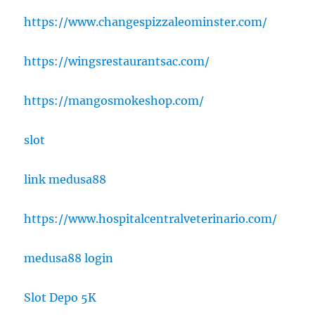
https://www.changespizzaleominster.com/
https://wingsrestaurantsac.com/
https://mangosmokeshop.com/
slot
link medusa88
https://www.hospitalcentralveterinario.com/
medusa88 login
Slot Depo 5K