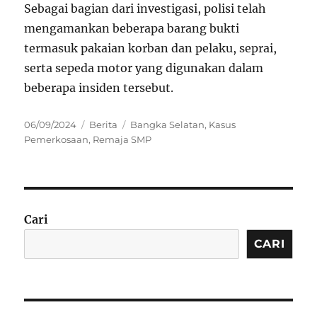
Sebagai bagian dari investigasi, polisi telah
mengamankan beberapa barang bukti
termasuk pakaian korban dan pelaku, seprai,
serta sepeda motor yang digunakan dalam
beberapa insiden tersebut.
Posted
Categories
Tags
06/09/2024
Berita
Bangka Selatan
,
Kasus
on
Pemerkosaan
,
Remaja SMP
Cari
CARI