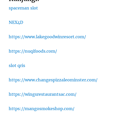
spaceman slot
NEX4D
https://www.lakegoodwinresort.com/
https://nuqifoods.com/
slot qris
https://www.changespizzaleominster.com/
https://wingsrestaurantsac.com/
https://mangosmokeshop.com/