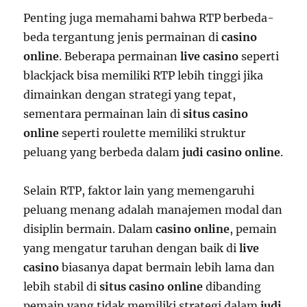
Penting juga memahami bahwa RTP berbeda-
beda tergantung jenis permainan di
casino
online
. Beberapa permainan
live casino
seperti
blackjack bisa memiliki RTP lebih tinggi jika
dimainkan dengan strategi yang tepat,
sementara permainan lain di
situs casino
online
seperti roulette memiliki struktur
peluang yang berbeda dalam
judi casino online
.
Selain RTP, faktor lain yang memengaruhi
peluang menang adalah manajemen modal dan
disiplin bermain. Dalam
casino online
, pemain
yang mengatur taruhan dengan baik di
live
casino
biasanya dapat bermain lebih lama dan
lebih stabil di
situs casino online
dibanding
pemain yang tidak memiliki strategi dalam
judi