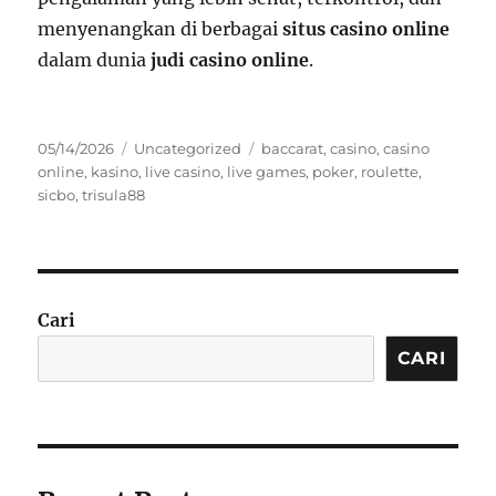
menyenangkan di berbagai
situs casino online
dalam dunia
judi casino online
.
Posted
Categories
Tags
05/14/2026
Uncategorized
baccarat
,
casino
,
casino
on
online
,
kasino
,
live casino
,
live games
,
poker
,
roulette
,
sicbo
,
trisula88
Cari
CARI