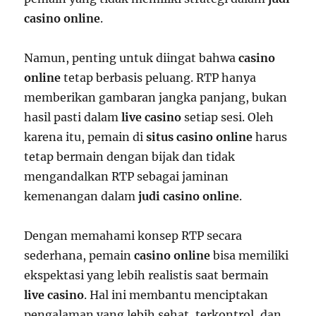
casino online
.
Namun, penting untuk diingat bahwa
casino
online
tetap berbasis peluang. RTP hanya
memberikan gambaran jangka panjang, bukan
hasil pasti dalam
live casino
setiap sesi. Oleh
karena itu, pemain di
situs casino online
harus
tetap bermain dengan bijak dan tidak
mengandalkan RTP sebagai jaminan
kemenangan dalam
judi casino online
.
Dengan memahami konsep RTP secara
sederhana, pemain
casino online
bisa memiliki
ekspektasi yang lebih realistis saat bermain
live casino
. Hal ini membantu menciptakan
pengalaman yang lebih sehat, terkontrol, dan