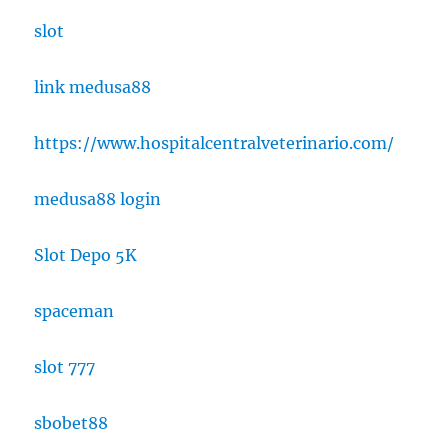
slot
link medusa88
https://www.hospitalcentralveterinario.com/
medusa88 login
Slot Depo 5K
spaceman
slot 777
sbobet88