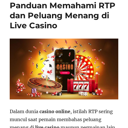
Panduan Memahami RTP
dan Peluang Menang di
Live Casino
Dalam dunia
casino online
, istilah RTP sering
muncul saat pemain membahas peluang
menang di
live casino
maupun permainan lain