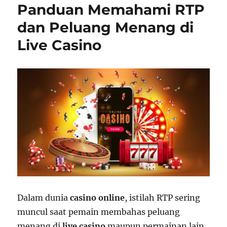
Panduan Memahami RTP
dan Peluang Menang di
Live Casino
Dalam dunia
casino online
, istilah RTP sering
muncul saat pemain membahas peluang
menang di
live casino
maupun permainan lain