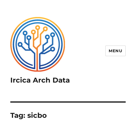
MENU
Ircica Arch Data
Tag:
sicbo