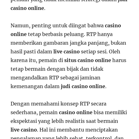
casino online
.
Namun, penting untuk diingat bahwa
casino
online
tetap berbasis peluang. RTP hanya
memberikan gambaran jangka panjang, bukan
hasil pasti dalam
live casino
setiap sesi. Oleh
karena itu, pemain di
situs casino online
harus
tetap bermain dengan bijak dan tidak
mengandalkan RTP sebagai jaminan
kemenangan dalam
judi casino online
.
Dengan memahami konsep RTP secara
sederhana, pemain
casino online
bisa memiliki
ekspektasi yang lebih realistis saat bermain
live casino
. Hal ini membantu menciptakan
pengalaman yang lebih sehat, terkontrol, dan