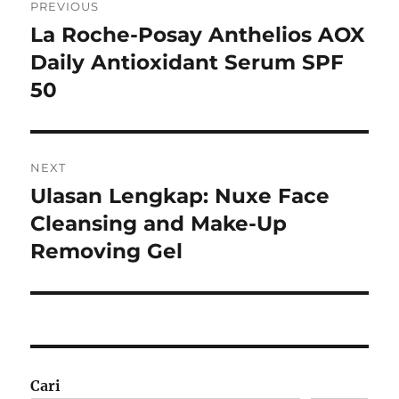
PREVIOUS
pos
La Roche-Posay Anthelios AOX
Previous
post:
Daily Antioxidant Serum SPF
50
NEXT
Ulasan Lengkap: Nuxe Face
Next
post:
Cleansing and Make-Up
Removing Gel
Cari