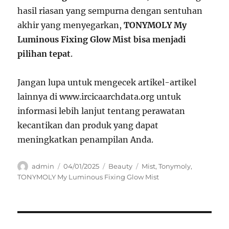
hasil riasan yang sempurna dengan sentuhan
akhir yang menyegarkan,
TONYMOLY My
Luminous Fixing Glow Mist bisa menjadi
pilihan tepat
.
Jangan lupa untuk mengecek artikel-artikel
lainnya di www.ircicaarchdata.org untuk
informasi lebih lanjut tentang perawatan
kecantikan dan produk yang dapat
meningkatkan penampilan Anda.
Author
Posted
Categories
Tags
admin
04/01/2025
Beauty
Mist
,
Tonymoly
,
on
TONYMOLY My Luminous Fixing Glow Mist
Navigasi