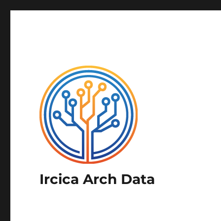
Ircica Arch Data