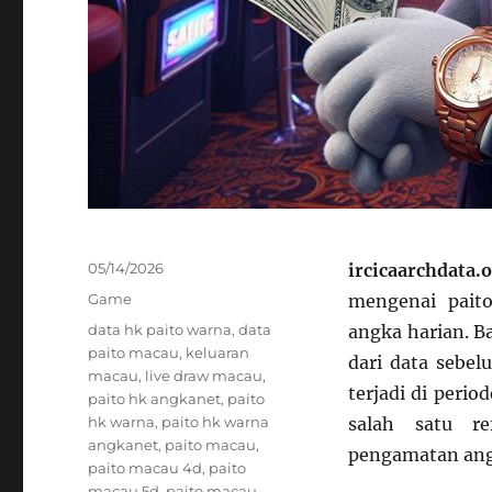
Posted
05/14/2026
ircicaarchdata.
on
Categories
Game
mengenai pait
Tags
data hk paito warna
,
data
angka harian. B
paito macau
,
keluaran
dari data sebe
macau
,
live draw macau
,
terjadi di peri
paito hk angkanet
,
paito
hk warna
,
paito hk warna
salah satu r
angkanet
,
paito macau
,
pengamatan angka
paito macau 4d
,
paito
macau 5d
,
paito macau