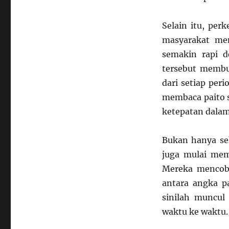
Selain itu, per
masyarakat men
semakin rapi 
tersebut membu
dari setiap per
membaca paito s
ketepatan dala
Bukan hanya sek
juga mulai mem
Mereka mencob
antara angka pa
sinilah muncul
waktu ke waktu.