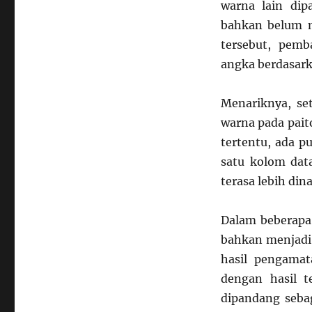
warna lain dip
bahkan belum m
tersebut, pem
angka berdasar
Menariknya, se
warna pada pait
tertentu, ada 
satu kolom dat
terasa lebih di
Dalam beberapa
bahkan menjadi
hasil pengama
dengan hasil t
dipandang sebag