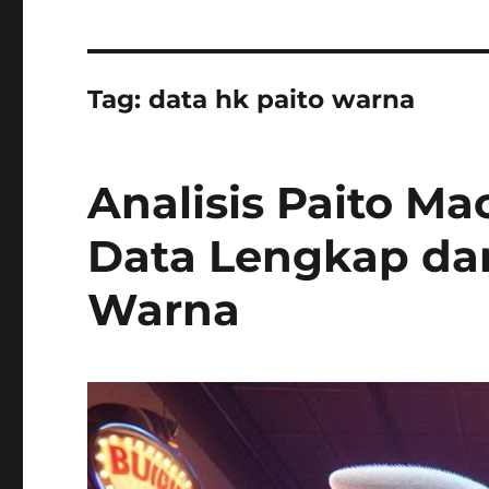
Tag:
data hk paito warna
Analisis Paito M
Data Lengkap dar
Warna