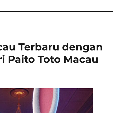
acau Terbaru dengan
i Paito Toto Macau