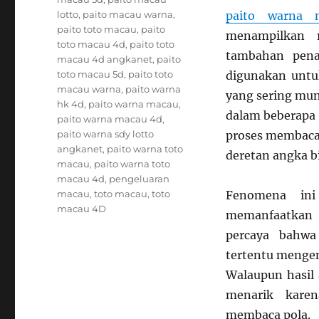
lotto
,
paito macau warna
,
paito warna 
paito toto macau
,
paito
menampilkan r
toto macau 4d
,
paito toto
tambahan pena
macau 4d angkanet
,
paito
toto macau 5d
,
paito toto
digunakan unt
macau warna
,
paito warna
yang sering mun
hk 4d
,
paito warna macau
,
dalam beberapa 
paito warna macau 4d
,
paito warna sdy lotto
proses membaca 
angkanet
,
paito warna toto
deretan angka b
macau
,
paito warna toto
macau 4d
,
pengeluaran
macau
,
toto macau
,
toto
Fenomena ini
macau 4D
memanfaatkan 
percaya bahw
tertentu menge
Walaupun hasil 
menarik karen
membaca pola.