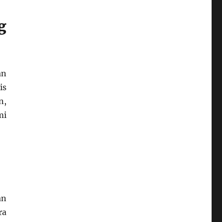
g
an
is
n,
mi
an
ra