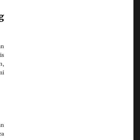
g
an
is
n,
mi
an
ra