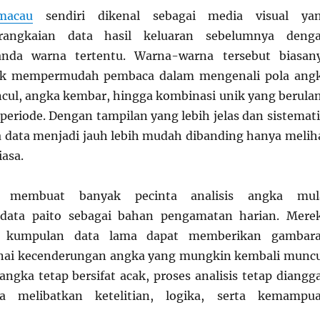
macau
sendiri dikenal sebagai media visual ya
angkaian data hasil keluaran sebelumnya deng
nda warna tertentu. Warna-warna tersebut biasan
uk mempermudah pembaca dalam mengenali pola ang
cul, angka kembar, hingga kombinasi unik yang berula
periode. Dengan tampilan yang lebih jelas dan sistemati
data menjadi jauh lebih mudah dibanding hanya melih
iasa.
 membuat banyak pecinta analisis angka mul
data paito sebagai bahan pengamatan harian. Mere
a kumpulan data lama dapat memberikan gambar
nai kecenderungan angka yang mungkin kembali muncu
angka tetap bersifat acak, proses analisis tetap diangg
a melibatkan ketelitian, logika, serta kemampu