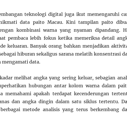
kembangan teknologi digital juga ikut memengaruhi ca
ikmati data paito Macau. Kini tampilan paito dibu
dengan kombinasi warna yang nyaman dipandang. H
at pembaca lebih fokus ketika memeriksa detail ang
iode keluaran. Banyak orang bahkan menjadikan aktivit
ebagai hiburan sekaligus sarana melatih konsentrasi d
m mengamati data.
adar melihat angka yang sering keluar, sebagian anal
perhatikan hubungan antar kolom warna dalam pait
a memahami apakah terdapat kecenderungan terten
nas dan angka dingin dalam satu siklus tertentu. Da
 berbagai metode analisis yang terus berkembang da