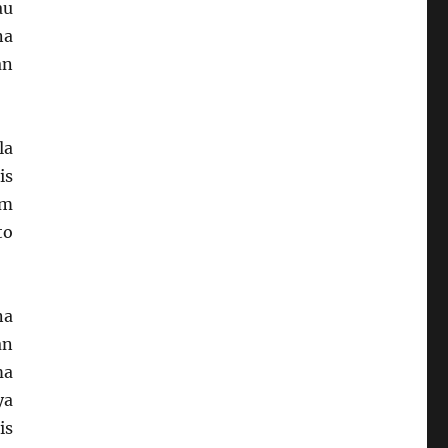
au
na
an
la
is
am
to
na
an
ma
ya
is