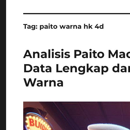
Tag:
paito warna hk 4d
Analisis Paito M
Data Lengkap dar
Warna