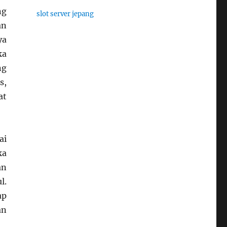
ng
slot server jepang
an
ya
ka
ng
s,
at
ai
ka
an
l.
ap
an