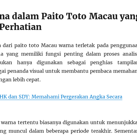
na dalam Paito Toto Macau yan
Perhatian
 dari paito toto Macau warna terletak pada pengguna
a yang memiliki fungsi penting dalam proses analis
ukan hanya digunakan sebagai penghias tampila
gai penanda visual untuk membantu pembaca memaha
ngan lebih cepat.
 HK dan SDY: Memahami Pergerakan Angka Secara
, warna tertentu biasanya digunakan untuk menunjukk
ing muncul dalam beberapa periode terakhir. Sementa