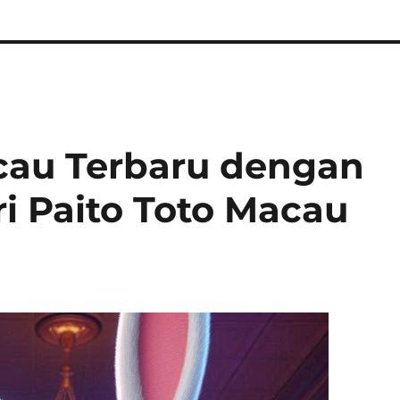
acau Terbaru dengan
i Paito Toto Macau