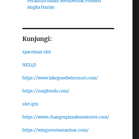
Perannya dalam Membentuk Prediksi
Angka Harian
Kunjungi:
spaceman slot
NEX4D
https://www.lakegoodwinresort.com/
https://nuqifoods.com/
slot qris
https://www.changespizzaleominster.com/
https://wingsrestaurantsac.com/