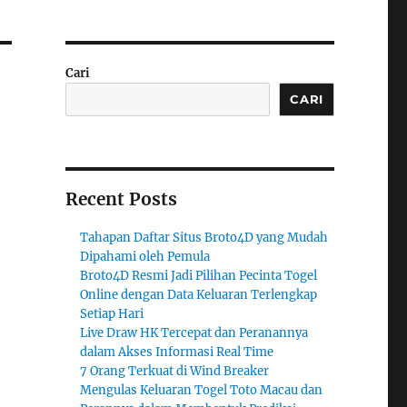
Cari
CARI
Recent Posts
Tahapan Daftar Situs Broto4D yang Mudah
Dipahami oleh Pemula
Broto4D Resmi Jadi Pilihan Pecinta Togel
Online dengan Data Keluaran Terlengkap
Setiap Hari
Live Draw HK Tercepat dan Peranannya
dalam Akses Informasi Real Time
7 Orang Terkuat di Wind Breaker
Mengulas Keluaran Togel Toto Macau dan