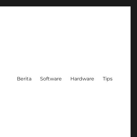
Berita
Software
Hardware
Tips