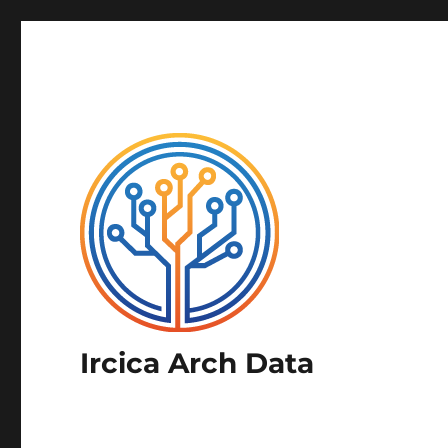
Ircica Arch Data