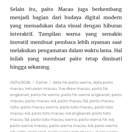
Selain itu, paito Macau juga berkembang
menjadi bagian dari budaya digital modern
yang memadukan data visual dengan hiburan
interaktif. Tampilan warna yang semakin
inovatif membuat pembaca lebih nyaman saat
melakukan pengamatan dalam waktu lama. Hal
inilah yang membuat paito tetap diminati
hingga sekarang.
Posted
Categories
Tags
05/14/2026
Game
data hk paito warna
,
data paito
on
macau
,
keluaran macau
,
live draw macau
,
paito hk
angkanet
,
paito hk warna
,
paito hk warna angkanet
,
paito
macau
,
paito macau 4d
,
paito macau 5d
,
paito macau
lotto
,
paito macau warna
,
paito toto macau
,
paito toto
macau 4d
,
paito toto macau 4d angkanet
,
paito toto
macau 5d
,
paito toto macau warna
,
paito warna hk 4d
,
paito warna macau
,
paito warna macau 4d
,
paito warna
sdy lotto angkanet
,
paito warna toto macau
,
paito warna