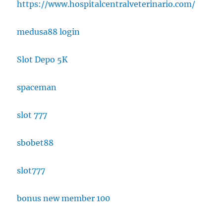
https://www.hospitalcentralveterinario.com/
medusa88 login
Slot Depo 5K
spaceman
slot 777
sbobet88
slot777
bonus new member 100