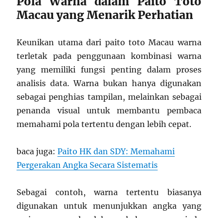
Pola Warna dalam Paito Toto
Macau yang Menarik Perhatian
Keunikan utama dari paito toto Macau warna
terletak pada penggunaan kombinasi warna
yang memiliki fungsi penting dalam proses
analisis data. Warna bukan hanya digunakan
sebagai penghias tampilan, melainkan sebagai
penanda visual untuk membantu pembaca
memahami pola tertentu dengan lebih cepat.
baca juga:
Paito HK dan SDY: Memahami
Pergerakan Angka Secara Sistematis
Sebagai contoh, warna tertentu biasanya
digunakan untuk menunjukkan angka yang