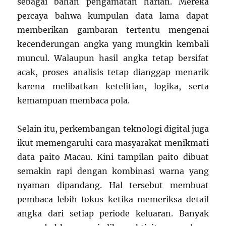
sebagai bahan pengamatan harian. Mereka
percaya bahwa kumpulan data lama dapat
memberikan gambaran tertentu mengenai
kecenderungan angka yang mungkin kembali
muncul. Walaupun hasil angka tetap bersifat
acak, proses analisis tetap dianggap menarik
karena melibatkan ketelitian, logika, serta
kemampuan membaca pola.
Selain itu, perkembangan teknologi digital juga
ikut memengaruhi cara masyarakat menikmati
data paito Macau. Kini tampilan paito dibuat
semakin rapi dengan kombinasi warna yang
nyaman dipandang. Hal tersebut membuat
pembaca lebih fokus ketika memeriksa detail
angka dari setiap periode keluaran. Banyak