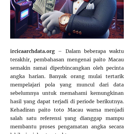
ircicaarchdata.org
– Dalam beberapa waktu
terakhir, pembahasan mengenai paito Macau
semakin ramai diperbincangkan oleh pecinta
angka harian. Banyak orang mulai tertarik
mempelajari pola yang muncul dari data
sebelumnya untuk memahami kemungkinan
hasil yang dapat terjadi di periode berikutnya.
Kehadiran paito toto Macau warna menjadi
salah satu referensi yang dianggap mampu
membantu proses pengamatan angka secara