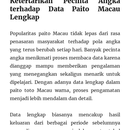
Ketertarikan Pecinta Angka
terhadap Data Paito Macau
Lengkap
Popularitas paito Macau tidak lepas dari rasa
penasaran masyarakat terhadap pola angka
yang terus berubah setiap hari. Banyak pecinta
angka menikmati proses membaca data karena
dianggap mampu memberikan pengalaman
yang menegangkan sekaligus menarik untuk
dipelajari. Dengan adanya data lengkap dalam
paito toto Macau warna, proses pengamatan
menjadi lebih mendalam dan detail.
Data lengkap biasanya mencakup hasil
keluaran dari berbagai periode sebelumnya