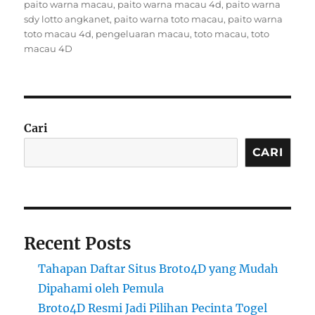
paito warna macau
,
paito warna macau 4d
,
paito warna
sdy lotto angkanet
,
paito warna toto macau
,
paito warna
toto macau 4d
,
pengeluaran macau
,
toto macau
,
toto
macau 4D
Cari
CARI
Recent Posts
Tahapan Daftar Situs Broto4D yang Mudah
Dipahami oleh Pemula
Broto4D Resmi Jadi Pilihan Pecinta Togel