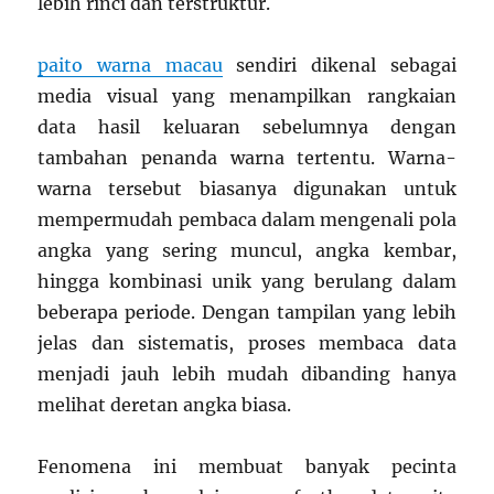
lebih rinci dan terstruktur.
paito warna macau
sendiri dikenal sebagai
media visual yang menampilkan rangkaian
data hasil keluaran sebelumnya dengan
tambahan penanda warna tertentu. Warna-
warna tersebut biasanya digunakan untuk
mempermudah pembaca dalam mengenali pola
angka yang sering muncul, angka kembar,
hingga kombinasi unik yang berulang dalam
beberapa periode. Dengan tampilan yang lebih
jelas dan sistematis, proses membaca data
menjadi jauh lebih mudah dibanding hanya
melihat deretan angka biasa.
Fenomena ini membuat banyak pecinta