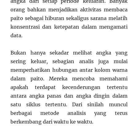
angka dari setiap periode keluaran. Banyak
orang bahkan menjadikan aktivitas membaca
paito sebagai hiburan sekaligus sarana melatih
konsentrasi dan ketepatan dalam mengamati
data.
Bukan hanya sekadar melihat angka yang
sering keluar, sebagian analis juga mulai
memperhatikan hubungan antar kolom warna
dalam paito. Mereka mencoba memahami
apakah terdapat kecenderungan tertentu
antara angka panas dan angka dingin dalam
satu siklus tertentu. Dari sinilah muncul
berbagai metode analisis yang terus
berkembang dari waktu ke waktu.