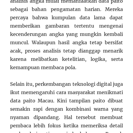
analisis angka mulai memanfaatkan data paito
sebagai bahan pengamatan harian. Mereka
percaya bahwa kumpulan data lama dapat
memberikan gambaran tertentu mengenai
kecenderungan angka yang mungkin kembali
muncul. Walaupun hasil angka tetap bersifat
acak, proses analisis tetap dianggap menarik
karena melibatkan ketelitian, logika, serta
kemampuan membaca pola.
Selain itu, perkembangan teknologi digital juga
ikut memengaruhi cara masyarakat menikmati
data paito Macau. Kini tampilan paito dibuat
semakin rapi dengan kombinasi warna yang
nyaman dipandang. Hal tersebut membuat
pembaca lebih fokus ketika memeriksa detail