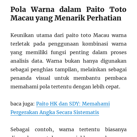
Pola Warna dalam Paito Toto
Macau yang Menarik Perhatian
Keunikan utama dari paito toto Macau warna
terletak pada penggunaan kombinasi warna
yang memiliki fungsi penting dalam proses
analisis data. Warna bukan hanya digunakan
sebagai penghias tampilan, melainkan sebagai
penanda visual untuk membantu pembaca
memahami pola tertentu dengan lebih cepat.
baca juga:
Paito HK dan SDY: Memahami
Pergerakan Angka Secara Sistematis
Sebagai contoh, warna tertentu biasanya