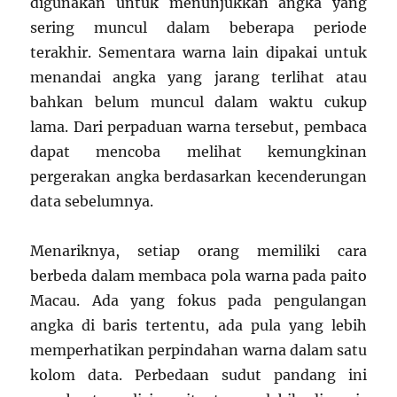
digunakan untuk menunjukkan angka yang
sering muncul dalam beberapa periode
terakhir. Sementara warna lain dipakai untuk
menandai angka yang jarang terlihat atau
bahkan belum muncul dalam waktu cukup
lama. Dari perpaduan warna tersebut, pembaca
dapat mencoba melihat kemungkinan
pergerakan angka berdasarkan kecenderungan
data sebelumnya.
Menariknya, setiap orang memiliki cara
berbeda dalam membaca pola warna pada paito
Macau. Ada yang fokus pada pengulangan
angka di baris tertentu, ada pula yang lebih
memperhatikan perpindahan warna dalam satu
kolom data. Perbedaan sudut pandang ini